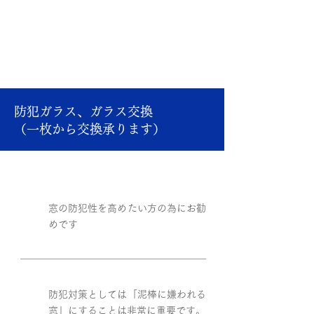
LIXIL 窓リフォーム
https://www.lixil.co.jp/lineup/window/refo
rm/
防犯ガラス、ガラス交換
（一枚から交換承ります）
窓の防犯性を高めたい方の為にお勧
めです
防犯対策としては「泥棒に嫌われる
窓」にすることは非常に重要です。