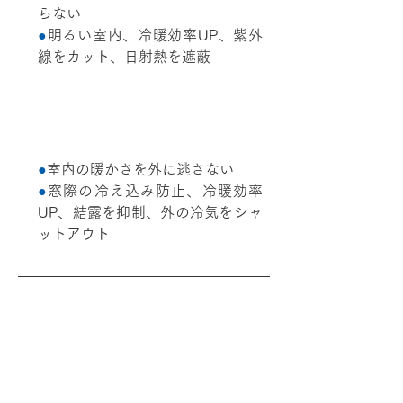
らない
●
明るい室内、冷暖効率UP、紫外
線をカット、日射熱を遮蔽
冬
●
室内の暖かさを外に逃さない
●
窓際の冷え込み防止、冷暖効率
UP、結露を抑制、外の冷気をシャ
ットアウト
YKK 窓リフォーム
https://www.ykkap.co.jp/consumer/reform/