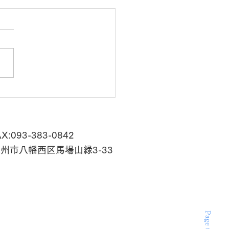
も獲得『窓プロ認定店』
AX:093-383-0842
州市八幡西区馬場山緑3-33
​Page top