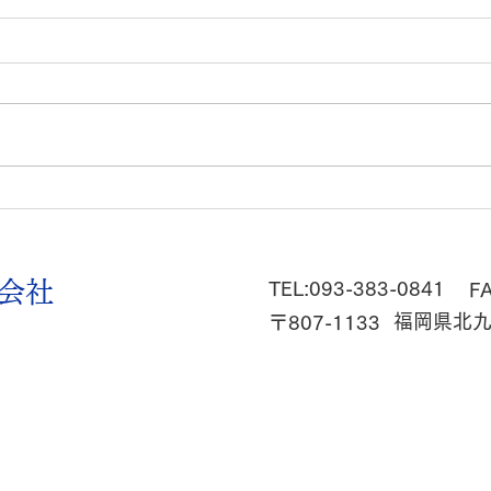
今年
『超大型補助金』まだまだ継
続中！！
会社
TEL:093-383-0841
F
福岡県北九
〒807-1133