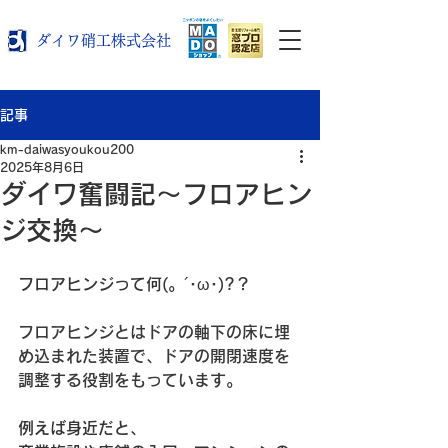
ダイワ硝工株式会社
記事
km-daiwasyoukou200
2025年8月6日
ダイワ奮闘記～フロアヒン
ジ交換～
フロアヒンジって何(。´･ω･)?？
フロアヒンジとはドアの軸下の床に埋
め込まれた装置で、ドアの開閉速度を
調整する役割をもっています。
例えば身近だと、