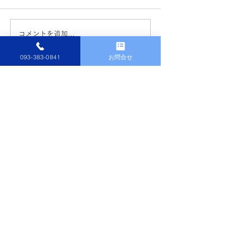
コメントを追加…
『超大型補助金』まだま
今年も獲得『窓
だ継続中！！
店』
093-383-0841
お問合せ
ダイワ硝工株式会社
Instagram
TEL:
093-383-0841
FAX:
093-383-0842
〒807-1133
福岡県北九州市八幡西区馬場山緑3-33